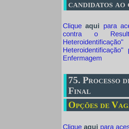
candidatos ao
Clique
aqui
para ace
contra o Resul
Heteroidentificaçã
Heteroidentificação
Enfermagem
75. Processo d
Final
Opções de Vag
Clique
aqui
para aces