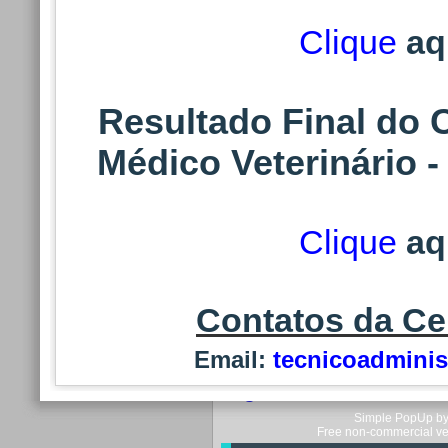
do Exame Pré-
Clique
aq
Clique
aqui
para a
Resultado Final do 
"Agendamento de Ex
Médico Veterinário 
114. Convocaç
Clique
aq
Atualizações/
do Exame Pré-
Contatos da Ce
Email:
tecnicoadminis
Clique
aqui
para a
"Agendamento de Ex
Simple PopUp by 
Free non-commercial ve