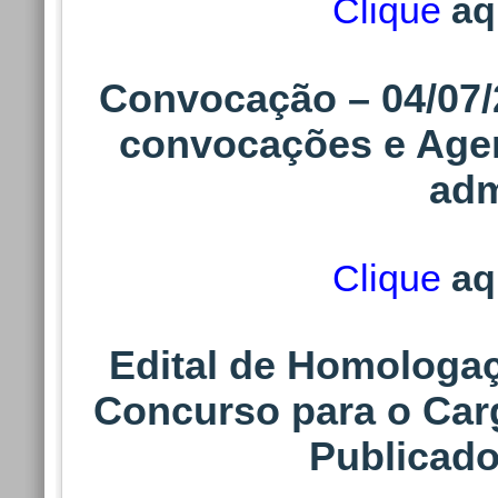
Clique
aq
Clique
aqui
para a
"Agendamento de Ex
Convocação – 04/07/
convocações e Age
116. Convocaç
adm
Atualizações/
do Exame Pré-
Clique
aq
Clique
aqui
para a
Edital de Homologaç
"Agendamento de Ex
Concurso para o Carg
115. Convocaç
Publicado
Atualizações/