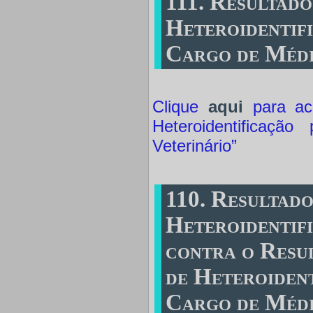
111. Resultado
Heteroidentif
Cargo de Médi
Clique
aqui
para ace
Heteroidentificaç
Veterinário”
110. Resultad
Heteroidentif
contra o Resu
de Heteroident
Cargo de Médi