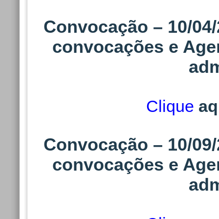
Concurso Público p
Convocação – 10/04/
convocações e Age
adm
118. Atualizaç
Clique
aq
Clique aqui para a
14/01/2026
Convocação – 10/09/
convocações e Age
117. Convocaç
adm
Atualizações/
do Exame Pré-