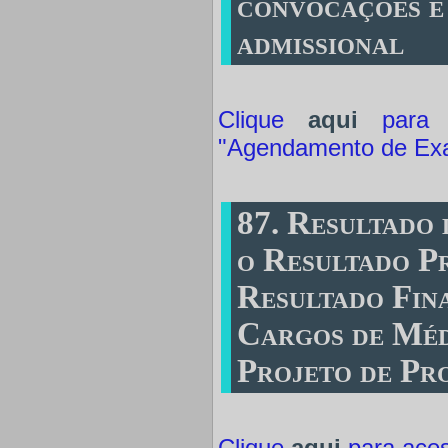
convocações e
admissional
Clique
aqui
para a
"Agendamento de Ex
87. Resultado
o Resultado Pr
Resultado Fina
Cargos de Méd
Projeto de Pr
Clique
aqui
para ace