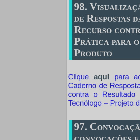
98. Visualiza
de Respostas d
Recurso contr
Prática para 
Produto
Clique
aqui
para ac
Caderno de Respostas
contra o Resultado 
Tecnólogo – Projeto 
97. Convocaçã
convocações e