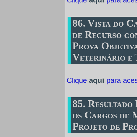
86. Vista do C
de Recurso co
Prova Objetiv
Veterinário e
Clique
aqui
para ace
85. Resultado 
os Cargos de 
Projeto de Pr