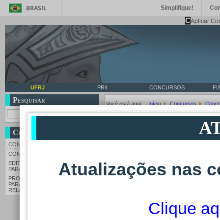
BRASIL
Simplifique!
Co
C
Aplicar Co
UFRJ
PR4
CONCURSOS
FI
Pesquisar
Você está aqui:
Início
Concursos
Concu
Detalhes
A
Categoria Pai:
Concurso
Concursos
Categoria:
Concursos e
CONCURSOS EM ANDAMENTO
Última Atualização: 14 
CONCURSOS CONCLUÍDOS
Atualizações nas c
EDITAIS DE SORTEIO DE VAGAS
Edital n° 255,
PARA COTAS
PROCESSO SELETIVO INTERNO
PARA AUXILIAR NOS TRABALHOS
publicado no do
RELATIVOS À ELEIÇÃO 2026
Clique aq