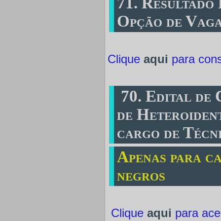
71. Resultado 
Opção de Vaga
Clique
aqui
para consu
70. Edital de
de Heteroident
cargo de Técn
Apenas para c
negros
Clique
aqui
para aces