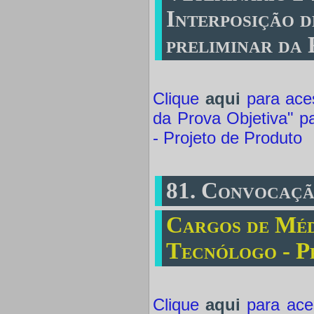
Interposição 
preliminar da
Clique
aqui
para aces
da Prova Objetiva" p
- Projeto de Produto
81. Convocaçã
Cargos de Méd
Tecnólogo - P
Clique
aqui
para aces