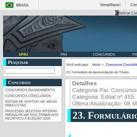
BRASIL
Simplifique!
Co
C
Aplicar Co
UFRJ
PR4
CONCURSOS
FI
Pesquisar
Você está aqui:
Início
Concursos Concluíd
23. Formulário de Apresentação de Títulos
Concursos
Detalhes
Categoria Pai:
Concurso
CONCURSOS EM ANDAMENTO
Categoria:
Edital nº 455
CONCURSOS CONCLUÍDOS
EDITAIS DE SORTEIO DE VAGAS
Última Atualização: 08 
PARA COTAS
PROCESSO SELETIVO INTERNO
23. Formulári
PARA AUXILIAR NOS TRABALHOS
RELATIVOS À ELEIÇÃO 2026