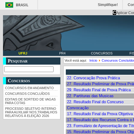
BRASIL
Simplifique!
Co
C
Aplicar Co
UFRJ
PR4
CONCURSOS
FI
Pesquisar
Você está aqui:
Início
Concursos Concluído
22. Convocação Prova Prática
Concursos
27. Resultado Preliminar de Prova Prá
CONCURSOS EM ANDAMENTO
29. Resultado Final de Prova Prática
CONCURSOS CONCLUÍDOS
22. Partituras das Musicas
EDITAIS DE SORTEIO DE VAGAS
22. Resultado Final do Concurso
PARA COTAS
Convocação
PROCESSO SELETIVO INTERNO
PARA AUXILIAR NOS TRABALHOS
17. Resultado Final da Prova Objetiva
RELATIVOS À ELEIÇÃO 2026
17. Resultado dos Recursos Contra o 
23. Formulário de Apresentação de Tít
15. Resultado Preliminar da Prova Obj