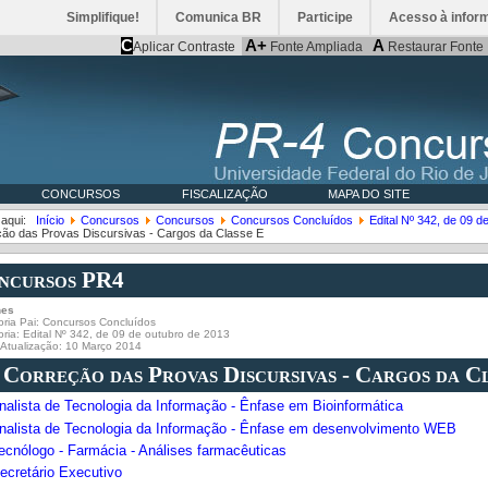
Simplifique!
Comunica BR
Participe
Acesso à infor
C
A+
A
Aplicar Contraste
Fonte Ampliada
Restaurar Fonte
CONCURSOS
FISCALIZAÇÃO
MAPA DO SITE
 aqui:
Início
Concursos
Concursos
Concursos Concluídos
Edital Nº 342, de 09 d
ção das Provas Discursivas - Cargos da Classe E
ncursos PR4
hes
ria Pai:
Concursos Concluídos
oria:
Edital Nº 342, de 09 de outubro de 2013
 Atualização: 10 Março 2014
. Correção das Provas Discursivas - Cargos da C
Analista de Tecnologia da Informação - Ênfase em Bioinformática
Analista de Tecnologia da Informação - Ênfase em desenvolvimento WEB
Tecnólogo - Farmácia - Análises farmacêuticas
ecretário Executivo