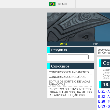
BRASIL
UFRJ
PR4
Pesquisar
Você está
18. Corre
Co
Concursos
Detal
CONCURSOS EM ANDAMENTO
Catego
Categ
CONCURSOS CONCLUÍDOS
Última
EDITAIS DE SORTEIO DE VAGAS
18
PARA COTAS
PROCESSO SELETIVO INTERNO
E-21 - 
PARA AUXILIAR NOS TRABALHOS
RELATIVOS À ELEIÇÃO 2026
E-22 - 
E-28 - 
E-33 - S