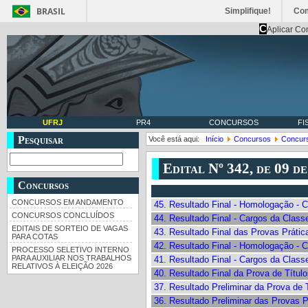
BRASIL
Simplifique!
Co
C
Aplicar Co
UFRJ
PR4
CONCURSOS
FI
Pesquisar
Você está aqui:
Início
Concursos
Concur
Edital Nº 342, de 09 d
Concursos
CONCURSOS EM ANDAMENTO
45. Resultado Final - Homologação - 
CONCURSOS CONCLUÍDOS
44. Resultado Final - Cargos da Class
EDITAIS DE SORTEIO DE VAGAS
43. Resultado Final das Provas Prátic
PARA COTAS
42. Resultado Final - Homologação - 
PROCESSO SELETIVO INTERNO
PARA AUXILIAR NOS TRABALHOS
41. Resultado Final - Cargos da Class
RELATIVOS À ELEIÇÃO 2026
40. Resultado Final da Prova de Títul
37. Resultado Preliminar da Prova de 
36. Resultado Preliminar das Provas P