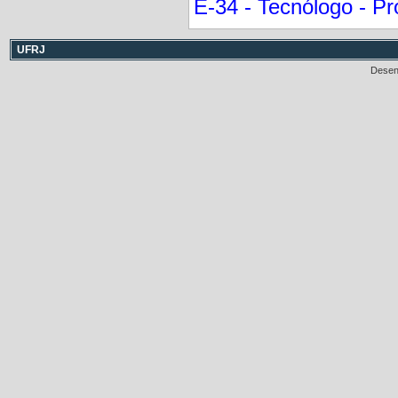
E-34 - Tecnólogo - P
UFRJ
Desen