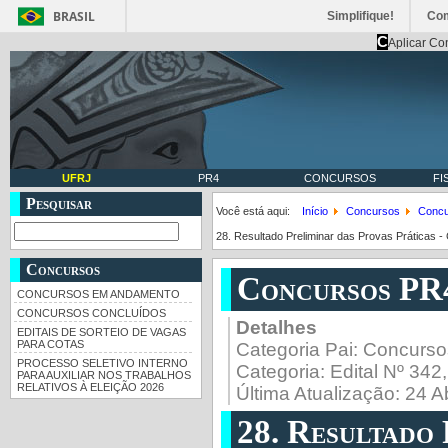
BRASIL
Simplifique!
Co
C
Aplicar Co
UFRJ
PR4
CONCURSOS
FI
Pesquisar
Você está aqui:
Início
Concursos
Concu
28. Resultado Preliminar das Provas Práticas 
Concursos
Concursos PR
CONCURSOS EM ANDAMENTO
CONCURSOS CONCLUÍDOS
Detalhes
EDITAIS DE SORTEIO DE VAGAS
PARA COTAS
Categoria Pai:
Concurso
PROCESSO SELETIVO INTERNO
Categoria:
Edital Nº 342
PARA AUXILIAR NOS TRABALHOS
RELATIVOS À ELEIÇÃO 2026
Última Atualização: 24 A
28. Resultado 