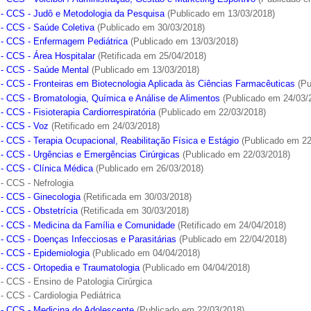
- CCS - Judô e Metodologia da Pesquisa
(Publicado em 13/03/2018)
- CCS - Saúde Coletiva
(Publicado em 30/03/2018)
- CCS - Enfermagem Pediátrica
(Publicado em 13/03/2018)
- CCS - Área Hospitalar
(Retificada em 25/04/2018)
- CCS - Saúde Mental
(Publicado em 13/03/2018)
- CCS - Fronteiras em Biotecnologia Aplicada às Ciências Farmacêuticas
(Pu
- CCS - Bromatologia, Química e Análise de Alimentos
(Publicado em 24/03/
 CCS - Fisioterapia Cardiorrespiratória
(Publicado em 22/03/2018)
- CCS - Voz
(Retificado em 24/03/2018)
- CCS - Terapia Ocupacional, Reabilitação Física e Estágio
(Publicado em 22
- CCS - Urgências e Emergências Cirúrgicas
(Publicado em 22/03/2018)
- CCS - Clínica Médica
(Publicado em 26/03/2018)
- CCS - Nefrologia
- CCS - Ginecologia
(Retificada em 30/03/2018)
- CCS - Obstetrícia
(Retificada em 30/03/2018)
- CCS - Medicina da Família e Comunidade
(Retificado em 24/04/2018)
- CCS - Doenças Infecciosas e Parasitárias
(Publicado em 22/04/2018)
- CCS - Epidemiologia
(Publicado em 04/04/2018)
- CCS - Ortopedia e Traumatologia
(Publicado em 04/04/2018)
- CCS - Ensino de Patologia Cirúrgica
- CCS - Cardiologia Pediátrica
- CCS - Medicina do Adolescente
(Publicado em 22/03/2018)