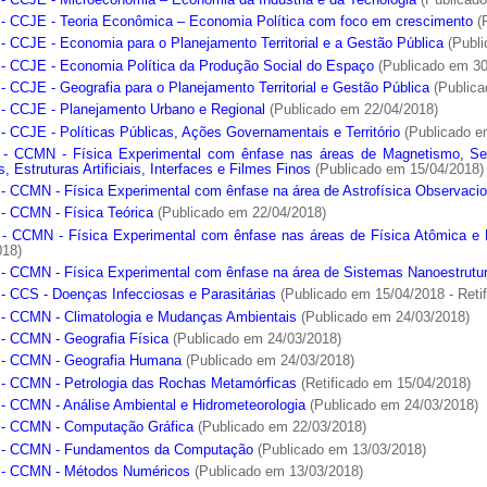
- CCJE - Teoria Econômica – Economia Política com foco em crescimento
(
- CCJE - Economia para o Planejamento Territorial e a Gestão Pública
(Publi
- CCJE - Economia Política da Produção Social do Espaço
(Publicado em 30
- CCJE - Geografia para o Planejamento Territorial e Gestão Pública
(Publica
- CCJE - Planejamento Urbano e Regional
(Publicado em 22/04/2018)
- CCJE - Políticas Públicas, Ações Governamentais e Território
(Publicado e
- CCMN - Física Experimental com ênfase nas áreas de Magnetismo, Sem
s, Estruturas Artificiais, Interfaces e Filmes Finos
(Publicado em 15/04/2018)
- CCMN - Física Experimental com ênfase na área de Astrofísica Observacio
- CCMN - Física Teórica
(Publicado em 22/04/2018)
- CCMN - Física Experimental com ênfase nas áreas de Física Atômica e 
018)
- CCMN - Física Experimental com ênfase na área de Sistemas Nanoestrutu
- CCS - Doenças Infecciosas e Parasitárias
(Publicado em 15/04/2018 - Reti
- CCMN - Climatologia e Mudanças Ambientais
(Publicado em 24/03/2018)
- CCMN - Geografia Física
(Publicado em 24/03/2018)
- CCMN - Geografia Humana
(Publicado em 24/03/2018)
- CCMN - Petrologia das Rochas Metamórficas
(Retificado em 15/04/2018)
- CCMN - Análise Ambiental e Hidrometeorologia
(Publicado em 24/03/2018)
- CCMN - Computação Gráfica
(Publicado em 22/03/2018)
 - CCMN - Fundamentos da Computação
(Publicado em 13/03/2018)
- CCMN - Métodos Numéricos
(Publicado em 13/03/2018)