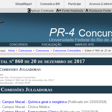
Simplifique!
Comunica BR
Participe
Acesso à infor
C
A+
A
Aplicar Contraste
Fonte Ampliada
Restaurar Fonte
CONCURSOS
FISCALIZAÇÃO
MAPA DO SITE
 aqui:
Início
Concursos
Concursos
Concursos Concluídos
Edital nº 860 de 20 d
tal nº 860 de 20 de dezembro de 2017
 Comissoes Julgadoras
hes
ria Pai:
Concursos Concluídos
oria:
Edital nº 860 de 20 de dezembro de 2017
 Atualização: 28 Abril 2025
. Comissões Julgadoras
- Campus Macaé - Química geral e inorgânica
(Publicado em 22/03/2018)
- Campus Macaé - Clínica Médica