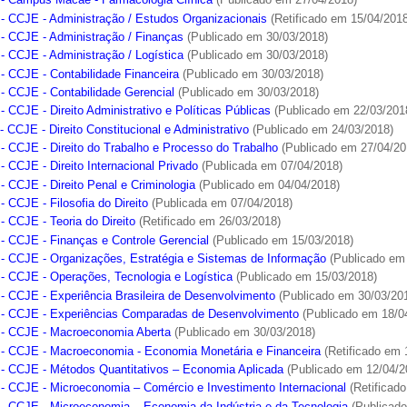
- Campus Macaé - Farmacologia Clínica
(Publicado em 27/04/2018)
- CCJE - Administração / Estudos Organizacionais
(Retificado em 15/04/201
- CCJE - Administração / Finanças
(Publicado em 30/03/2018)
- CCJE - Administração / Logística
(Publicado em 30/03/2018)
- CCJE - Contabilidade Financeira
(Publicado em 30/03/2018)
- CCJE - Contabilidade Gerencial
(Publicado em 30/03/2018)
 CCJE - Direito Administrativo e Políticas Públicas
(Publicado em 22/03/201
 CCJE - Direito Constitucional e Administrativo
(Publicado em 24/03/2018)
- CCJE - Direito do Trabalho e Processo do Trabalho
(Publicado em 27/04/20
 CCJE - Direito Internacional Privado
(Publicada em 07/04/2018)
- CCJE - Direito Penal e Criminologia
(Publicado em 04/04/2018)
 CCJE - Filosofia do Direito
(Publicada em 07/04/2018)
- CCJE - Teoria do Direito
(Retificado em 26/03/2018)
- CCJE - Finanças e Controle Gerencial
(Publicado em 15/03/2018)
- CCJE - Organizações, Estratégia e Sistemas de Informação
(Publicado em
- CCJE - Operações, Tecnologia e Logística
(Publicado em 15/03/2018)
- CCJE - Experiência Brasileira de Desenvolvimento
(Publicado em 30/03/20
- CCJE - Experiências Comparadas de Desenvolvimento
(Publicado em 18/0
- CCJE - Macroeconomia Aberta
(Publicado em 30/03/2018)
- CCJE - Macroeconomia - Economia Monetária e Financeira
(Retificado em 
- CCJE - Métodos Quantitativos – Economia Aplicada
(Publicado em 12/04/2
- CCJE - Microeconomia – Comércio e Investimento Internacional
(Retificad
- CCJE - Microeconomia – Economia da Indústria e da Tecnologia
(Publicado