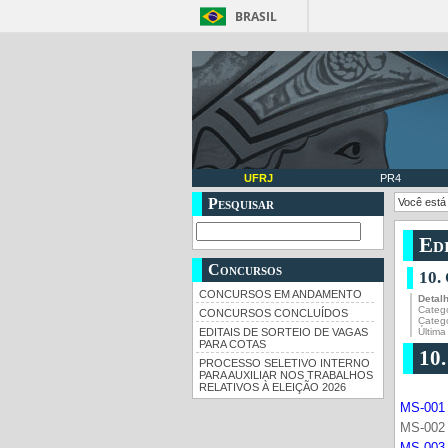
BRASIL
UFRJ
PR4
Pesquisar
Você está
Edi
Concursos
10.
CONCURSOS EM ANDAMENTO
Detal
Catego
CONCURSOS CONCLUÍDOS
Categ
Última
EDITAIS DE SORTEIO DE VAGAS
PARA COTAS
10
PROCESSO SELETIVO INTERNO
PARA AUXILIAR NOS TRABALHOS
RELATIVOS À ELEIÇÃO 2026
MS-001 
MS-002 