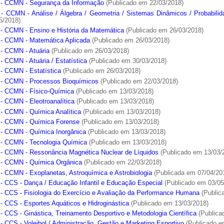
- CCMN - Segurança da Informação
(Publicado em 22/03/2018)
- CCMN - Análise / Álgebra / Geometria / Sistemas Dinâmicos / Probabilid
5/2018)
- CCMN - Ensino e História da Matemática
(Publicado em 26/03/2018)
- CCMN - Matemática Aplicada
(Publicado em 26/03/2018)
- CCMN - Atuária
(Publicado em 26/03/2018)
- CCMN - Atuária / Estatística
(Publicado em 30/03/2018)
- CCMN - Estatística
(Publicado em 26/03/2018)
- CCMN - Processos Bioquímicos
(Publicado em 22/03/2018)
- CCMN - Físico-Química
(Publicado em 13/03/2018)
- CCMN - Eleotroanalítica
(Publicado em 13/03/2018)
- CCMN - Química Analítica
(Publicado em 13/03/2018)
- CCMN - Química Forense
(Publicado em 13/03/2018)
- CCMN - Química Inorgânica
(Publicado em 13/03/2018)
- CCMN - Tecnologia Química
(Publicado em 13/03/2018)
- CCMN - Ressonância Magnética Nuclear de Líquidos
(Publicado em 13/03/
- CCMN - Química Orgânica
(Publicado em 22/03/2018)
- CCMN - Exoplanetas, Astroquímica e Astrobiologia
(Publicada em 07/04/20
- CCS - Dança / Educação Infantil e Educação Especial
(Publicado em 03/05
- CCS - Fisiologia do Exercício e Avaliação da Performance Humana
(Public
- CCS - Esportes Aquáticos e Hidroginástica
(Publicado em 13/03/2018)
- CCS - Ginástica, Treinamento Desportivo e Metodologia Científica
(Publica
- CCS - Voleibol / Administração, Gestão e Marketing Esportivo
(Publicado e