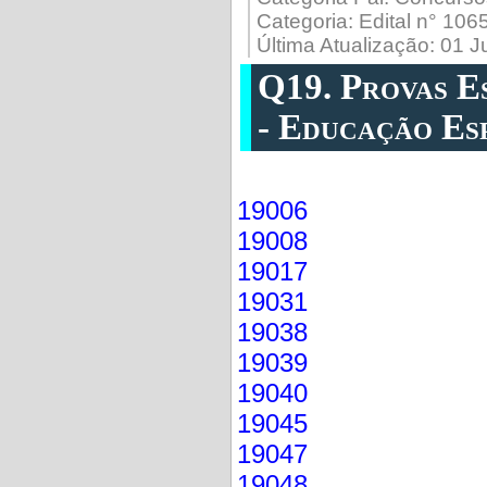
Categoria:
Edital n° 10
Última Atualização: 01 
Q19. Provas E
- Educação Es
19006
19008
19017
19031
19038
19039
19040
19045
19047
19048