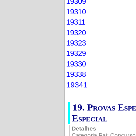
19309
19310
19311
19320
19323
19329
19330
19338
19341
19. Provas Esp
Especial
Detalhes
Categoria Pai:
Concurso