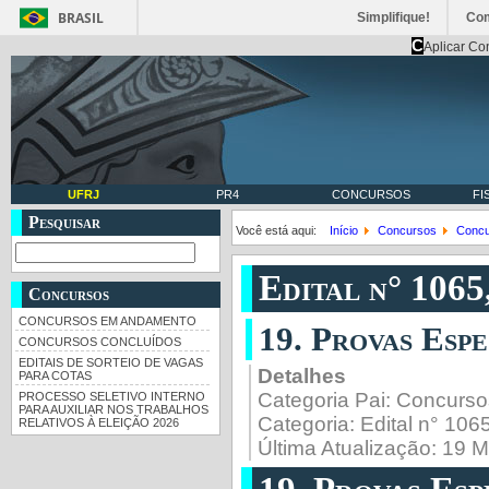
BRASIL
Simplifique!
Co
C
Aplicar Co
UFRJ
PR4
CONCURSOS
FI
Pesquisar
Você está aqui:
Início
Concursos
Concu
Edital n° 1065
Concursos
CONCURSOS EM ANDAMENTO
19. Provas Esp
CONCURSOS CONCLUÍDOS
EDITAIS DE SORTEIO DE VAGAS
Detalhes
PARA COTAS
Categoria Pai:
Concurso
PROCESSO SELETIVO INTERNO
PARA AUXILIAR NOS TRABALHOS
Categoria:
Edital n° 10
RELATIVOS À ELEIÇÃO 2026
Última Atualização: 19 