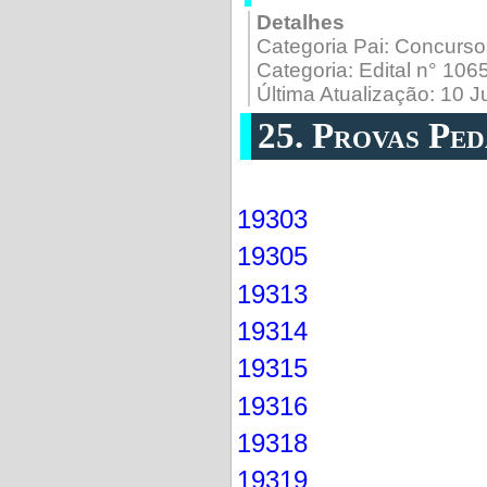
Detalhes
Categoria Pai:
Concurso
Categoria:
Edital n° 10
Última Atualização: 10 
25. Provas Pe
19303
19305
19313
19314
19315
19316
19318
19319