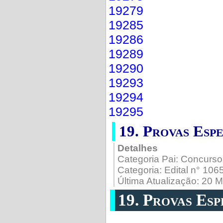
19279
19285
19286
19289
19290
19293
19294
19295
19. Provas Esp
Detalhes
Categoria Pai:
Concurso
Categoria:
Edital n° 10
Última Atualização: 20 
19. Provas Esp