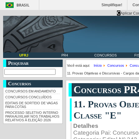
BRASIL
Simplifique!
Co
C
Aplicar Co
UFRJ
PR4
CONCURSOS
FI
Pesquisar
Você está aqui:
Início
Concursos
Concu
11. Provas Objetivas e Discursivas - Cargos da
Concursos
Concursos PR
CONCURSOS EM ANDAMENTO
CONCURSOS CONCLUÍDOS
11. Provas Obje
EDITAIS DE SORTEIO DE VAGAS
PARA COTAS
Classe "E"
PROCESSO SELETIVO INTERNO
PARA AUXILIAR NOS TRABALHOS
RELATIVOS À ELEIÇÃO 2026
Detalhes
Categoria Pai:
Concurso